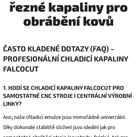
MLÉČNÁ
řezné kapaliny pro
p
3
obrábění kovů
550
r
Kč
Původně:
o
28
000
Kč
o
ČASTO KLADENÉ DOTAZY (FAQ) –
PROFESIONÁLNÍ CHLADICÍ KAPALINY
b
FALCOCUT
r
1. HODÍ SE CHLADICÍ KAPALINY FALCOCUT PRO
á
SAMOSTATNÉ CNC STROJE I CENTRÁLNÍ VÝROBNÍ
b
LINKY?
ě
Ano, naše chladicí emulze jsou mimořádně univerzální.
Díky dokonalé stabilitě složení jsou ideální jak pro
n