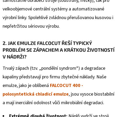
samostatné obráběcí stroje (soustruhy, frézky), tak pro
í
velkoobjemové centrální systémy a automatizované
výrobní linky. Spolehlivě zvládnou přerušovanou kusovou i
k
nepřetržitou sériovou výrobu.
o
v
2. JAK EMULZE FALCOCUT ŘEŠÍ TYPICKÝ
PROBLÉM SE ZÁPACHEM A KRÁTKOU ŽIVOTNOSTÍ
ů
V NÁDRŽI?
Trvalý zápach (tzv. „pondělní syndrom“) a degradace
kapaliny představují pro firmu zbytečné náklady. Naše
emulze, jako je oblíbená
FALCOCUT 400 -
polosyntetická chladicí emulze
, jsou vysoce biostabilní
a mají inerciální odolnost vůči mikrobiální degradaci.
Extrémně dlouhá životnost:
Náplň vydrží ve stroji