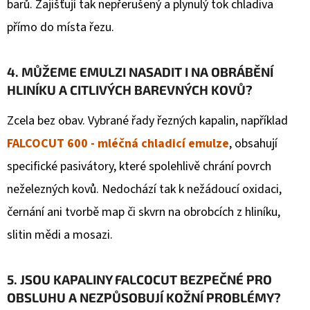
barů. Zajišťují tak nepřerušený a plynulý tok chladiva
přímo do místa řezu.
4. MŮŽEME EMULZI NASADIT I NA OBRÁBĚNÍ
HLINÍKU A CITLIVÝCH BAREVNÝCH KOVŮ?
Zcela bez obav. Vybrané řady řezných kapalin, například
FALCOCUT 600 - mléčná chladicí emulze
, obsahují
specifické pasivátory, které spolehlivě chrání povrch
neželezných kovů. Nedochází tak k nežádoucí oxidaci,
černání ani tvorbě map či skvrn na obrobcích z hliníku,
slitin mědi a mosazi.
5. JSOU KAPALINY FALCOCUT BEZPEČNÉ PRO
OBSLUHU A NEZPŮSOBUJÍ KOŽNÍ PROBLÉMY?