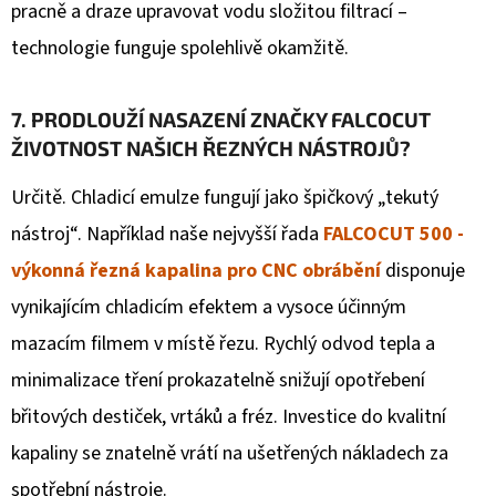
pracně a draze upravovat vodu složitou filtrací –
technologie funguje spolehlivě okamžitě.
7. PRODLOUŽÍ NASAZENÍ ZNAČKY FALCOCUT
ŽIVOTNOST NAŠICH ŘEZNÝCH NÁSTROJŮ?
Určitě. Chladicí emulze fungují jako špičkový „tekutý
nástroj“. Například naše nejvyšší řada
FALCOCUT 500 -
výkonná řezná kapalina pro CNC obrábění
disponuje
vynikajícím chladicím efektem a vysoce účinným
mazacím filmem v místě řezu. Rychlý odvod tepla a
minimalizace tření prokazatelně snižují opotřebení
břitových destiček, vrtáků a fréz. Investice do kvalitní
kapaliny se znatelně vrátí na ušetřených nákladech za
spotřební nástroje.