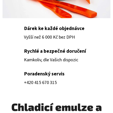
n
D
é
O
k
P
Dárek ke každé objednávce
O
a
Vyšší než 6 000 Kč bez DPH
R
U
p
Č
Rychlé a bezpečné doručení
U
a
Kamkoliv, dle Vašich dispozic
J
l
E
Poradenský servis
M
i
+420 415 670 315
E
n
FALCOCUT
Chladicí emulze a
y
600
-